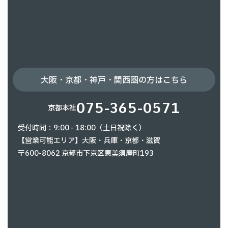
大阪・京都・神戸・関西圏の方はこちら
075-365-0571
京都本社
受付時間：9:00 - 18:00（土日祝除く）
【営業可能エリア】大阪・兵庫・京都・滋賀
〒600-8062 京都市下京区恵美須屋町193