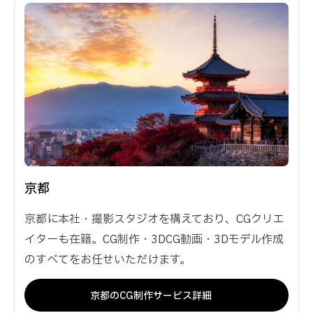
京都
京都に本社・撮影スタジオを構えており、CGクリエ
イターも在籍。CG制作・3DCG動画・3Dモデル作成
のすべてをお任せいただけます。
京都のCG制作
サービス詳細