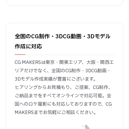
全国のCG制作・3DCG動画・3Dモデル
作成に対応
CG MAKERSは東京・関東エリア、大阪・関西エ
リアだけでなく、全国のCG制作・3DCG動画・
3Dモデル作成実績が豊富にございます。
ヒアリングからお見積もり、ご提案、CG制作、
ご納品までをすべてオンラインで対応可能。全
国へのロケ撮影にも対応しておりますので、CG
MAKERSまでお気軽にご相談ください。