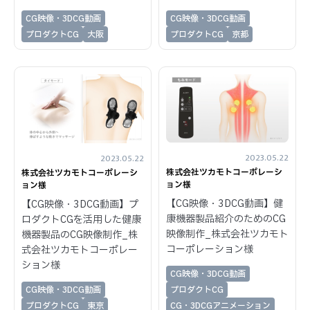
CG映像・3DCG動画
CG映像・3DCG動画
プロダクトCG
大阪
プロダクトCG
京都
2023.05.22
2023.05.22
株式会社ツカモトコーポレーシ
株式会社ツカモトコーポレーシ
ョン様
ョン様
【CG映像・3DCG動画】健
【CG映像・3DCG動画】プ
康機器製品紹介のためのCG
ロダクトCGを活用した健康
映像制作_株式会社ツカモト
機器製品のCG映像制作_株
コーポレーション様
式会社ツカモトコーポレー
ション様
CG映像・3DCG動画
CG映像・3DCG動画
プロダクトCG
プロダクトCG
東京
CG・3DCGアニメーション