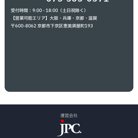
受付時間：9:00 - 18:00（土日祝除く）
【営業可能エリア】大阪・兵庫・京都・滋賀
〒600-8062 京都市下京区恵美須屋町193
運営会社