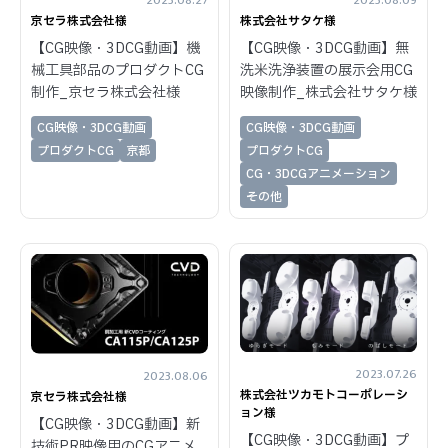
京セラ株式会社様
株式会社サタケ様
【CG映像・3DCG動画】機
【CG映像・3DCG動画】無
械工具部品のプロダクトCG
洗米洗浄装置の展示会用CG
制作_京セラ株式会社様
映像制作_株式会社サタケ様
CG映像・3DCG動画
CG映像・3DCG動画
プロダクトCG
京都
プロダクトCG
CG・3DCGアニメーション
その他
2023.07.26
2023.08.06
株式会社ツカモトコーポレーシ
京セラ株式会社様
ョン様
【CG映像・3DCG動画】新
【CG映像・3DCG動画】プ
技術PR映像用のCGアニメ