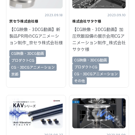
2023.09.18
2023.09.10
京セラ株式会社様
株式会社サタケ様
【CG映像・3DCG動画】新
【CG映像・3DCG動画】加
製品PR用のCGアニメーシ
圧炊飯設備の展示会用CGア
ョン制作_京セラ株式会社様
ニメーション制作_株式会社
サタケ様
CG映像・3DCG動画
CG映像・3DCG動画
プロダクトCG
プロダクトCG
CG・3DCGアニメーション
CG・3DCGアニメーション
京都
その他
2023.08.27
2023.08.09