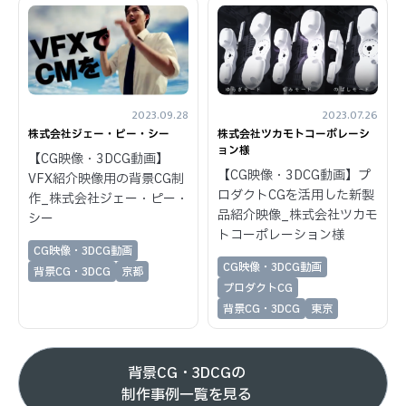
2023.09.28
2023.07.26
株式会社ジェー・ピー・シー
株式会社ツカモトコーポレーシ
ョン様
【CG映像・3DCG動画】
【CG映像・3DCG動画】プ
VFX紹介映像用の背景CG制
ロダクトCGを活用した新製
作_株式会社ジェー・ピー・
品紹介映像_株式会社ツカモ
シー
トコーポレーション様
CG映像・3DCG動画
CG映像・3DCG動画
背景CG・3DCG
京都
プロダクトCG
背景CG・3DCG
東京
背景CG・3DCGの
制作事例一覧を見る