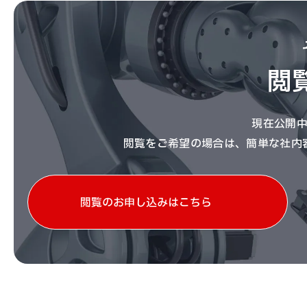
閲
現在公開
閲覧をご希望の場合は、簡単な社内
閲覧のお申し込みはこちら