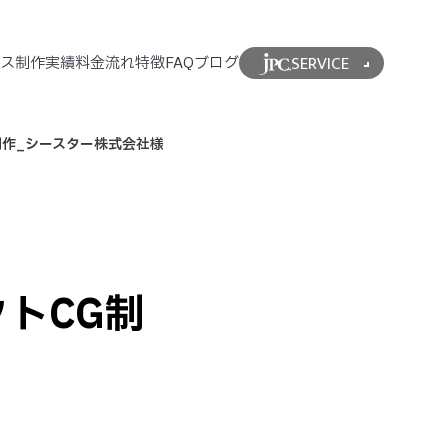
SERVICE
ビス
制作実績
料金
流れ
特徴
FAQ
ブログ
制作_シースター株式会社様
トCG制