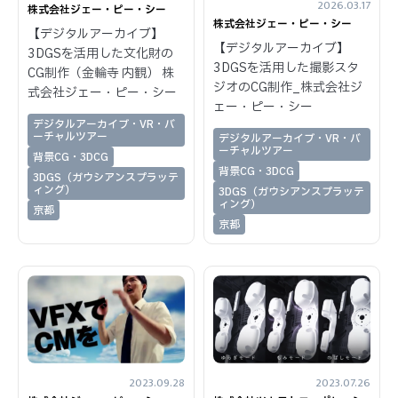
2026.03.17
株式会社ジェー・ピー・シー
株式会社ジェー・ピー・シー
【デジタルアーカイブ】
【デジタルアーカイブ】
3DGSを活用した文化財の
3DGSを活用した撮影スタ
CG制作（金輪寺 内観） 株
ジオのCG制作_株式会社ジ
式会社ジェー・ピー・シー
ェー・ピー・シー
デジタルアーカイブ・VR・バ
ーチャルツアー
デジタルアーカイブ・VR・バ
ーチャルツアー
背景CG・3DCG
背景CG・3DCG
3DGS（ガウシアンスプラッテ
ィング）
3DGS（ガウシアンスプラッテ
ィング）
京都
京都
2023.09.28
2023.07.26