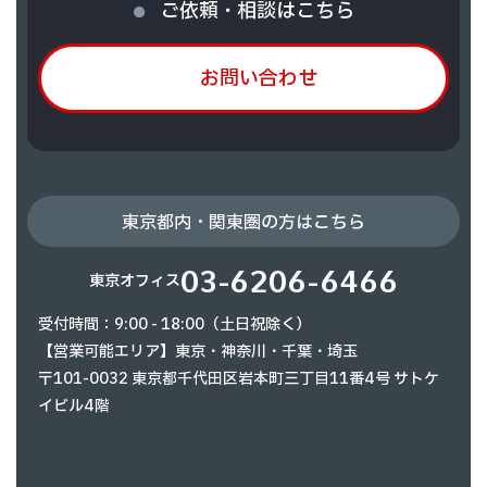
ご依頼・相談はこちら
お問い合わせ
東京都内・関東圏の方はこちら
03-6206-6466
東京オフィス
受付時間：9:00 - 18:00（土日祝除く）
【営業可能エリア】東京・神奈川・千葉・埼玉
〒101-0032 東京都千代田区岩本町三丁目11番4号 サトケ
イビル4階