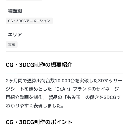
種類別
CG・3DCGアニメーション
エリア
東京
CG・3DCG制作の概要紹介
2ヶ月間で通算出荷台数10,000台を突破した3Dマッサー
ジシートを始めとした「Dr.Air」ブランドのサイネージ
用紹介動画を制作。 製品の「もみ玉」の働きを3DCGで
わかりやすく表現しました。
CG・3DCG制作のポイント