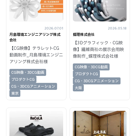
2026.07.01
2026.05.18
月島環境エンジニアリング株式
蝶理株式会社
会社
【3Dグラフィック・CG映
【CG映像】テラレットCG
像】繊維商社の展示会用映
動画制作_月島環境エンジニ
像制作_蝶理株式会社様
アリング株式会社様
CG映像・3DCG動画
CG映像・3DCG動画
プロダクトCG
プロダクトCG
CG・3DCGアニメーション
CG・3DCGアニメーション
大阪
東京