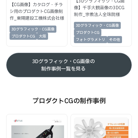
【3Dグラフィック・CG画
【CG画像】カタログ・チラ
像】千手大観音像の3DCG
シ用のプロダクトCG画像制
制作_宗教法人全珠院様
作_東陽建設工機株式会社様
3Dグラフィック・CG画像
3Dグラフィック・CG画像
プロダクトCG
プロダクトCG
大阪
フォトグラメトリ
その他
3Dグラフィック・CG画像の
制作事例一覧を見る
プロダクトCGの制作事例