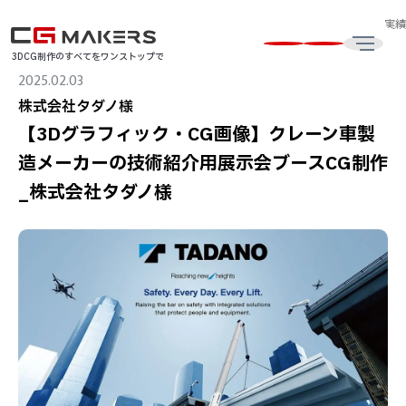
CG制作・3DCG動画制作会社はCG MAKERS
CG・3DCG制作の事例・実
3DCG制作のすべてをワンストップで
2025.02.03
株式会社タダノ様
【3Dグラフィック・CG画像】クレーン車製
造メーカーの技術紹介用展示会ブースCG制作
_株式会社タダノ様