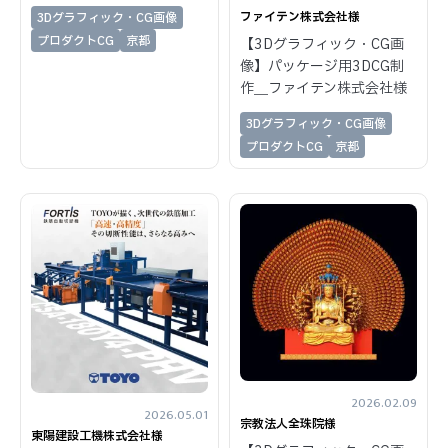
ファイテン株式会社様
3Dグラフィック・CG画像
プロダクトCG
京都
【3Dグラフィック・CG画
像】パッケージ用3DCG制
作＿ファイテン株式会社様
3Dグラフィック・CG画像
プロダクトCG
京都
2026.02.09
2026.05.01
宗教法人全珠院様
東陽建設工機株式会社様