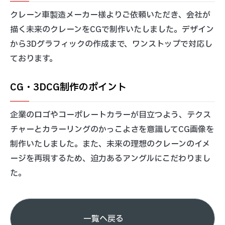
クレーン車製造メーカー様よりご依頼いただき、会社が
描く未来のクレーンをCGで制作いたしました。デザイン
から3Dグラフィックの作成まで、ワンストップで対応し
ております。
CG・3DCG制作のポイント
企業のロゴやコーポレートカラーが目立つよう、テクス
チャーとカラーリングのかっこよさを意識してCG画像を
制作いたしました。また、未来の理想のクレーンのイメ
ージを再現するため、迫力あるアングルにこだわりまし
た。
一覧へ戻る