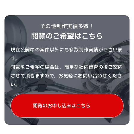
その他制作実績多数！
閲覧のご希望はこちら
現在公開中の案件以外にも多数制作実績がございま
す。
閲覧をご希望の場合は、簡単な社内審査の後ご案内
させて頂きますので、お気軽にお問い合わせくださ
い。
閲覧のお申し込みはこちら