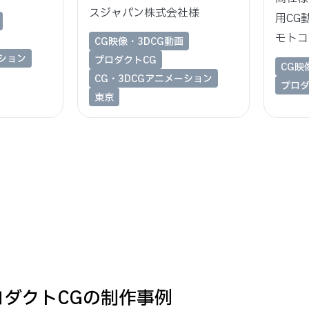
スジャパン株式会社様
用CG
モトコ
CG映像・3DCG動画
ーション
プロダクトCG
CG映
CG・3DCGアニメーション
プロダ
東京
ロダクトCGの制作事例