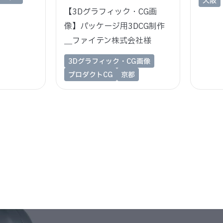
大阪
【3Dグラフィック・CG画
像】パッケージ用3DCG制作
＿ファイテン株式会社様
3Dグラフィック・CG画像
プロダクトCG
京都