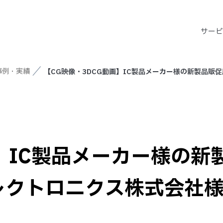
サー
事例・実績
【CG映像・3DCG動画】IC製品メーカー様の新製品販
画】IC製品メーカー様の新
レクトロニクス株式会社