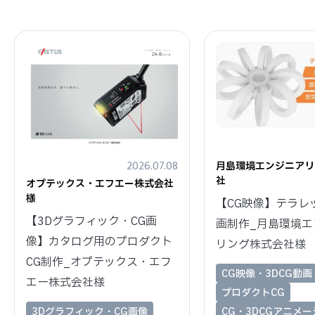
2026.07.08
月島環境エンジニアリ
社
オプテックス・エフエー株式会社
様
【CG映像】テラレ
【3Dグラフィック・CG画
画制作_月島環境エ
像】カタログ用のプロダクト
リング株式会社様
CG制作_オプテックス・エフ
CG映像・3DCG動画
エー株式会社様
プロダクトCG
3Dグラフィック・CG画像
CG・3DCGアニメ