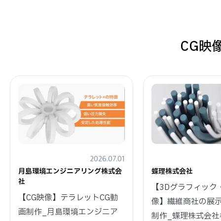
CG映
2026.07.01
月島環境エンジニアリング株式会
蝶理株式会社
社
【3Dグラフィック
【CG映像】テラレットCG動
像】繊維商社の展
画制作_月島環境エンジニア
制作_蝶理株式会社