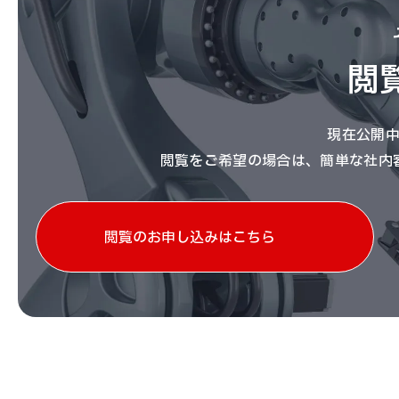
閲
現在公開
閲覧をご希望の場合は、簡単な社内
閲覧のお申し込みはこちら