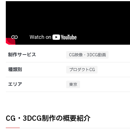
制作サービス
CG映像・3DCG動画
種類別
プロダクトCG
エリア
東京
CG・3DCG制作の概要紹介