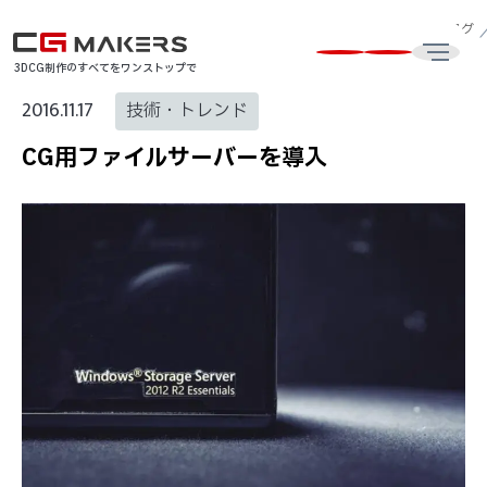
CG制作・3DCG動画制作会社はCG MAKERS
CG・3DCG最新技術ブログ
3DCG制作のすべてをワンストップで
2016.11.17
技術・トレンド
CG用ファイルサーバーを導入