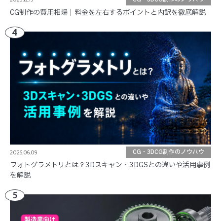
CG制作の費用相場｜料金を左右するポイントと内訳を徹底解説
4
2026.06.09
CG・3DCG制作のノウハウ
フォトグラメトリとは？3Dスキャン・3DGSとの違いや活用事例
を解説
5