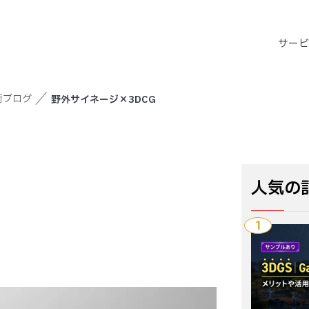
サー
術ブログ
野外サイネージ×3DCG
人気の
1