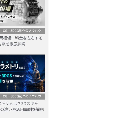
CG・3DCG制作のノウハウ
費用相場｜料金を左右する
内訳を徹底解説
CG・3DCG制作のノウハウ
メトリとは？3Dスキャ
との違いや活用事例を解説