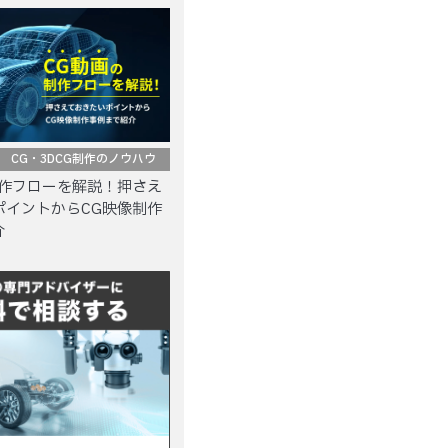
CG・3DCG制作のノウハウ
制作フローを解説！押さえ
ポイントからCG映像制作
介