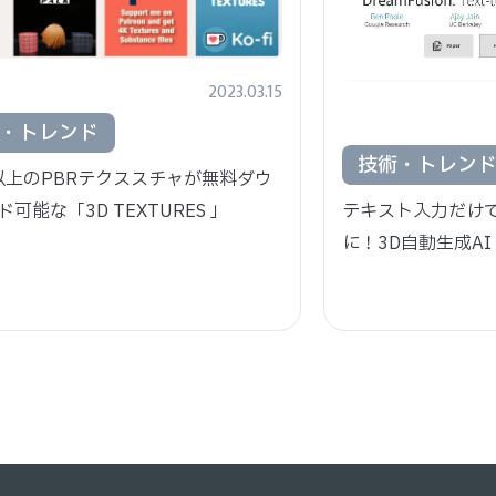
2023.03.15
・トレンド
技術・トレン
0以上のPBRテクススチャが無料ダウ
可能な「3D TEXTURES 」
テキスト入力だけで
に！3D自動生成AI「