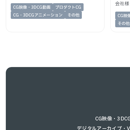
会社様
CG映像・3DCG動画
プロダクトCG
CG・3DCGアニメーション
その他
CG映
その他
CG映像・3D
デジタルアーカイブ・