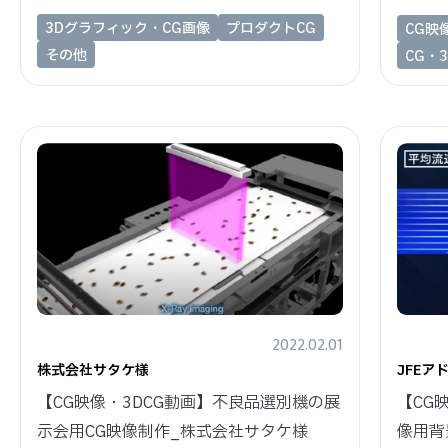
3Dグラフィック・CG画像
プロダクトCG
CG映
その他
CG・
2022.02.01
株式会社サタケ様
JFE
【CG映像・3DCG動画】不良品選別機の展
【CG
示会用CG映像制作_株式会社サタケ様
像用背