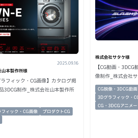
株式会社サタケ様
2025.09.16
【CG動画・3DCG
社山本製作所様
像制作_株式会社
グラフィック・CG画像】カタログ掲
CG映像・3DCG動画
品3DCG制作_株式会社山本製作所
3Dグラフィック・C
CG・3DCGアニメ
ラフィック・CG画像
プロダクトCG