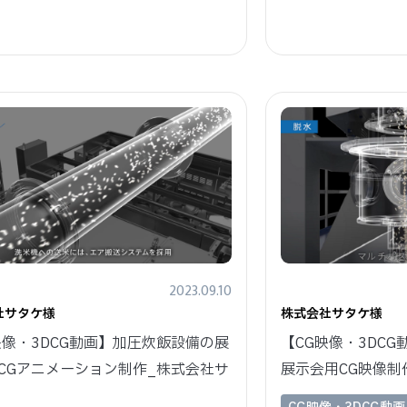
2023.09.10
社サタケ様
株式会社サタケ様
映像・3DCG動画】加圧炊飯設備の展
【CG映像・3DC
CGアニメーション制作_株式会社サ
展示会用CG映像制