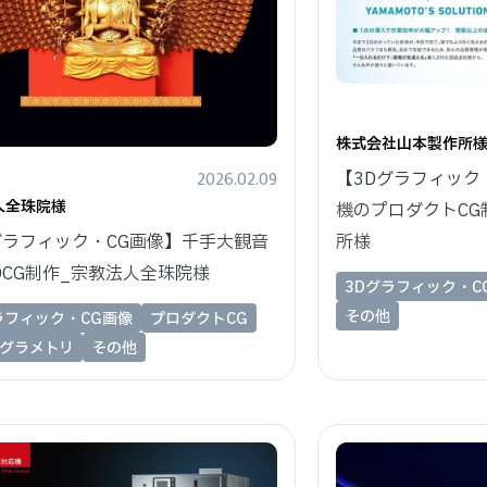
株式会社山本製作所
2026.02.09
【3Dグラフィック
人全珠院様
機のプロダクトCG
所様
グラフィック・CG画像】千手大観音
DCG制作_宗教法人全珠院様
3Dグラフィック・C
その他
ラフィック・CG画像
プロダクトCG
グラメトリ
その他