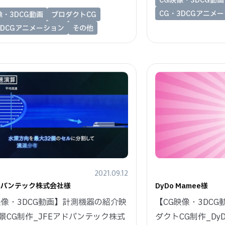
CG映像・3DCG動画
CG・3DCGアニメ
像・3DCG動画
プロダクトCG
3DCGアニメーション
その他
2021.09.12
アドバンテック株式会社様
DyDo Mamee様
映像・3DCG動画】計測機器の紹介映
【CG映像・3DCG
景CG制作_JFEアドバンテック株式
ダクトCG制作_DyD