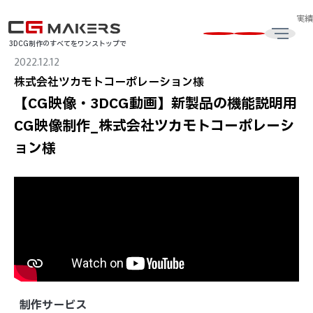
CG制作・3DCG動画制作会社はCG MAKERS
CG・3DCG制作の事例・実
3DCG制作のすべてをワンストップで
2022.12.12
株式会社ツカモトコーポレーション様
【CG映像・3DCG動画】新製品の機能説明用
CG映像制作_株式会社ツカモトコーポレーシ
ョン様
制作サービス