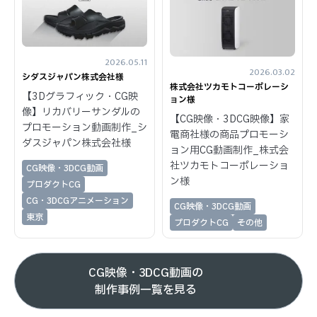
2026.05.11
2026.03.02
シダスジャパン株式会社様
株式会社ツカモトコーポレーシ
【3Dグラフィック・CG映
ョン様
像】リカバリーサンダルの
【CG映像・3DCG映像】家
プロモーション動画制作_シ
電商社様の商品プロモーシ
ダスジャパン株式会社様
ョン用CG動画制作_株式会
社ツカモトコーポレーショ
CG映像・3DCG動画
ン様
プロダクトCG
CG・3DCGアニメーション
CG映像・3DCG動画
東京
プロダクトCG
その他
CG映像・3DCG動画の
制作事例一覧を見る