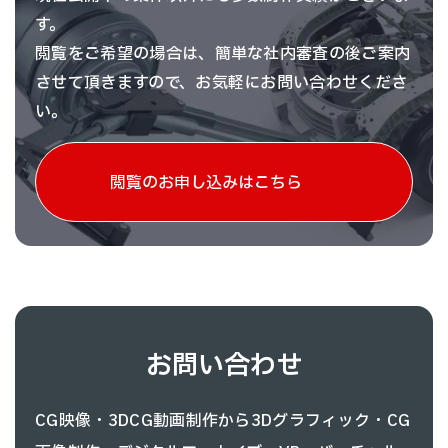
す。
閲覧をご希望の場合は、簡単な社内審査の後ご案内
させて頂きますので、お気軽にお問い合わせくださ
い。
閲覧のお申し込みはこちら
お問い合わせ
CG映像・3DCG動画制作から3Dグラフィック・CG