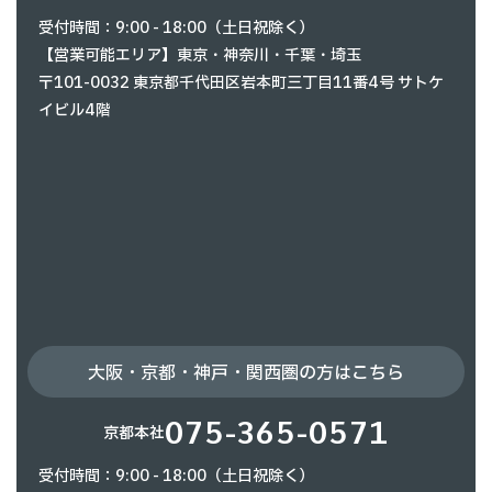
受付時間：9:00 - 18:00（土日祝除く）
【営業可能エリア】東京・神奈川・千葉・埼玉
〒101-0032 東京都千代田区岩本町三丁目11番4号 サトケ
イビル4階
大阪・京都・神戸・関西圏の方はこちら
075-365-0571
京都本社
受付時間：9:00 - 18:00（土日祝除く）