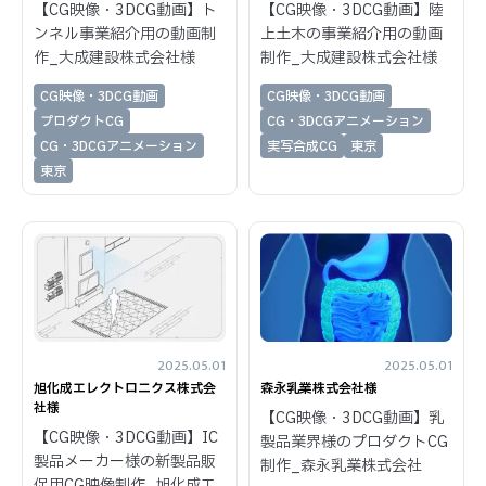
【CG映像・3DCG動画】ト
【CG映像・3DCG動画】陸
ンネル事業紹介用の動画制
上土木の事業紹介用の動画
作_大成建設株式会社様
制作_大成建設株式会社様
CG映像・3DCG動画
CG映像・3DCG動画
プロダクトCG
CG・3DCGアニメーション
CG・3DCGアニメーション
実写合成CG
東京
東京
2025.05.01
2025.05.01
旭化成エレクトロニクス株式会
森永乳業株式会社様
社様
【CG映像・3DCG動画】乳
【CG映像・3DCG動画】IC
製品業界様のプロダクトCG
製品メーカー様の新製品販
制作_森永乳業株式会社
促用CG映像制作_旭化成エ