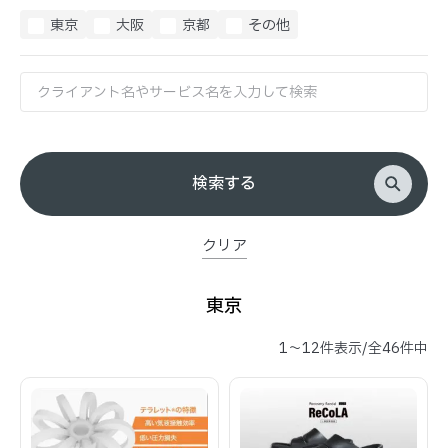
東京
大阪
京都
その他
東京
1～12件表示/全46件中