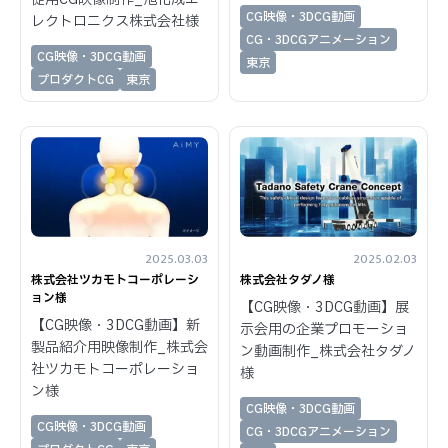
CG映像・3DCG動画
レクトロニクス株式会社様
CG・3DCGアニメーション
CG映像・3DCG動画
東京
プロダクトCG
東京
2025.03.03
2025.02.03
株式会社ツカモトコーポレーシ
株式会社タダノ様
ョン様
【CG映像・3DCG動画】展
【CG映像・3DCG動画】新
示会用の企業プロモーショ
製品紹介用映像制作_株式会
ン動画制作_株式会社タダノ
社ツカモトコーポレーショ
様
ン様
CG映像・3DCG動画
CG映像・3DCG動画
CG・3DCGアニメーション