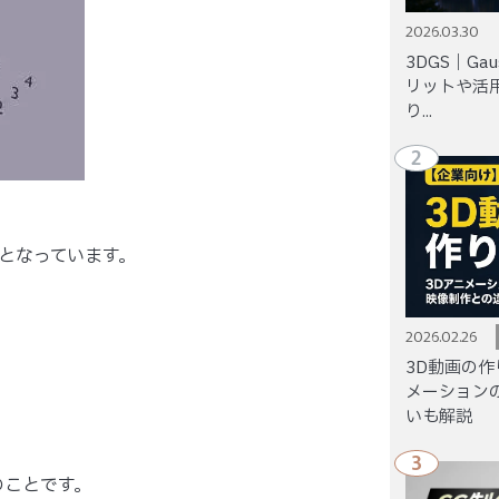
2026.03.30
3DGS｜Gaus
リットや活
り...
2
のとなっています。
2026.02.26
3D動画の作
メーション
いも解説
3
のことです。