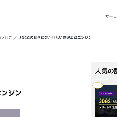
サー
術ブログ
3DCGの動きに欠かせない物理演算エンジン
人気の
1
エンジン