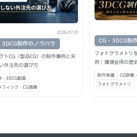
2026.07.21
CG・3DCG制
・3DCG制作のノウハウ
フォトグラメトリを
クトCG（製品CG）の制作事例と失
例｜講演会用の歴
い外注先の選び方
制作実績
CG映像
像・3DCG動画
フォトグラメトリ
ラフィック・CG画像