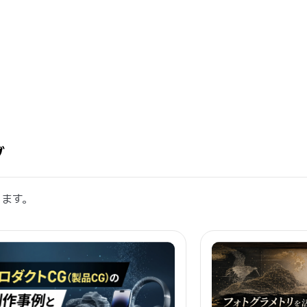
グ
します。