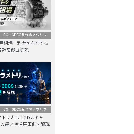
CG・3DCG制作のノウハウ
費用相場｜料金を左右する
内訳を徹底解説
CG・3DCG制作のノウハウ
メトリとは？3Dスキャ
との違いや活用事例を解説