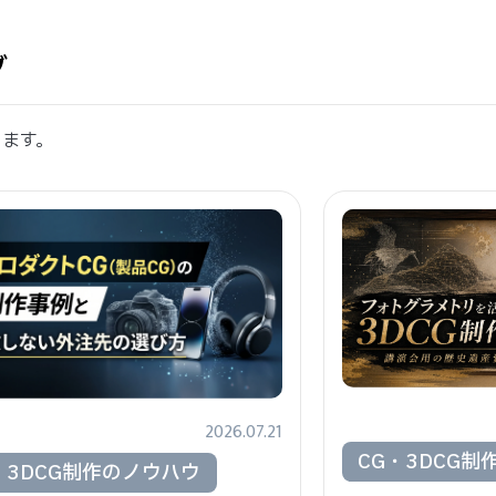
グ
します。
2026.07.21
CG・3DCG制
・3DCG制作のノウハウ