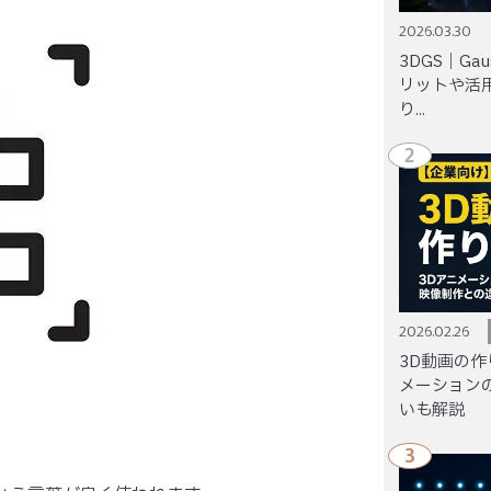
2026.03.30
3DGS｜Gaus
リットや活
り...
2
2026.02.26
3D動画の作
メーション
いも解説
3