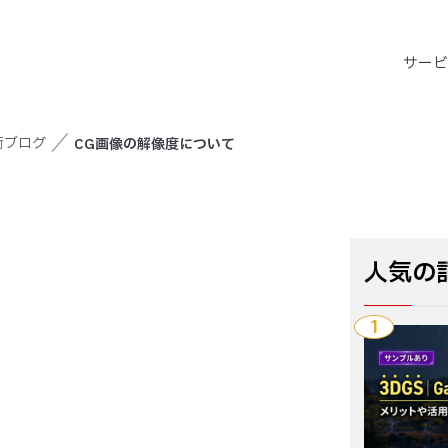
サー
術ブログ
CG画像の解像度について
人気の
1