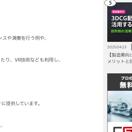
5
ンスや演奏を行う例や、
2026.04.23
【製造業向け
たり、VR技術なども利用し、
メリットと
、
々に提供しています。
も、