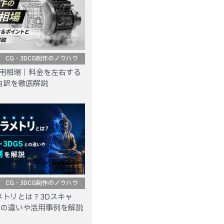
CG・3DCG制作のノウハウ
費用相場｜料金を左右する
内訳を徹底解説
CG・3DCG制作のノウハウ
メトリとは？3Dスキャ
との違いや活用事例を解説