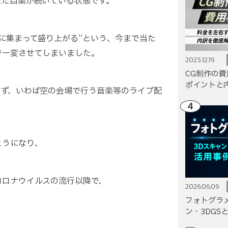
まだ自粛が続いている状態です。
に集まって盛り上がる”という、今まで当た
で一変させてしまいました。
2025.12.19
CG制作の
ポイントと
せず、いわば空の会場で行う音楽等のライブ配
4
ようになり、
コロナウイルスの流行以降で、
2026.06.09
フォトグラ
ン・3DGS